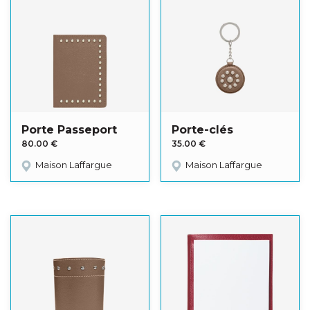
Porte Passeport
Porte-clés
80.00
€
35.00
€
Maison Laffargue
Maison Laffargue