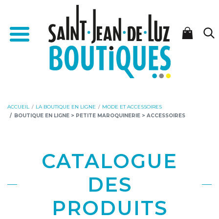
Aller
Aller
Accueil - Saint-Jean-de-Luz Boutiques
au
à
Menu
contenu
la
navigation
ACCUEIL
LA BOUTIQUE EN LIGNE
MODE ET ACCESSOIRES
BOUTIQUE EN LIGNE > PETITE MAROQUINERIE > ACCESSOIRES
CATALOGUE
DES
PRODUITS