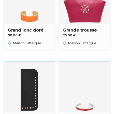
Grand jonc doré
Grande trousse
90.00
€
95.00
€
Maison Laffargue
Maison Laffargue