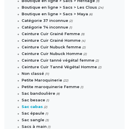
Boutique en ligne > Sacs > Héritage
(9)
Boutique en ligne > Sacs > Les Clous
(24)
Boutique en ligne > Sacs > Maya
(6)
Catégorie 37 inconnue
(2)
Catégorie 74 inconnue
(1)
Ceinture Cuir Grainé Femme
(9)
Ceinture Cuir Grainé Homme
(4)
Ceinture Cuir Nubuck femme
(2)
Ceinture Cuir Nubuck Homme
(2)
Ceinture Cuir tanné végétal femme
(2)
Ceinture Cuir Tanné Végétal Homme
(2)
Non classé
(11)
Petite Maroquinerie
(22)
Petite maroquinerie Femme
(1)
Sac bandoulière
(8)
Sac besace
(1)
Sac cabas
(2)
Sac épaule
(1)
Sac sangle
(3)
Sacs à main
(1)