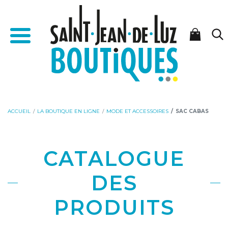
Aller
Aller
Accueil - Saint-Jean-de-Luz Boutiques
au
à
Menu
contenu
la
navigation
ACCUEIL
LA BOUTIQUE EN LIGNE
MODE ET ACCESSOIRES
SAC CABAS
CATALOGUE
DES
PRODUITS