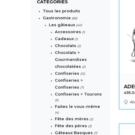
CATÉGORIES
Tous les produits
Gastronomie
(66)
Les gâteaux
(40)
Accessoires
(1)
Cadeaux
(1)
Chocolats
(2)
Chocolats >
Gourmandises
chocolatées
(2)
Confiseries
(12)
Confiseries >
ADE
Confiseries
(7)
495.
Confiseries > Tourons
(5)
At
Faites le vous-même
(4)
Fête des mères
(2)
Fête des pères
(3)
Gâteaux Basques
(7)