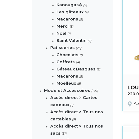
Kanougas®
(7)
Les gâteaux
(4)
Macarons
(9)
Merci
(3)
Noël
(1)
Saint Valentin
(6)
Pâtisseries
(26)
Chocolats
(1)
Coffrets
(4)
Gâteaux Basques
(3)
Macarons
(9)
Moelleux
(8)
LOU
Mode et Accessoires
(199)
220.
Accès direct > Cartes
At
cadeaux
(1)
Accès direct > Tous nos
cartables
(9)
Accès direct > Tous nos
sacs
(51)