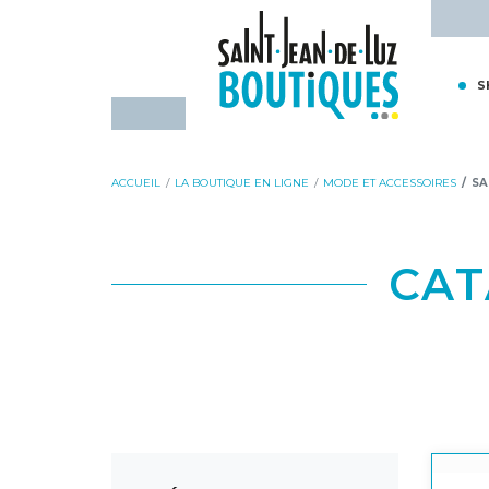
Aller
Aller
Accueil - Saint-Jean-de-Luz Bou
au
à
contenu
la
S
navigation
ACCUEIL
LA BOUTIQUE EN LIGNE
MODE ET ACCESSOIRES
SA
CAT