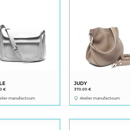
LE
JUDY
00
€
370.00
€
elier manufactoum
Atelier manufactoum