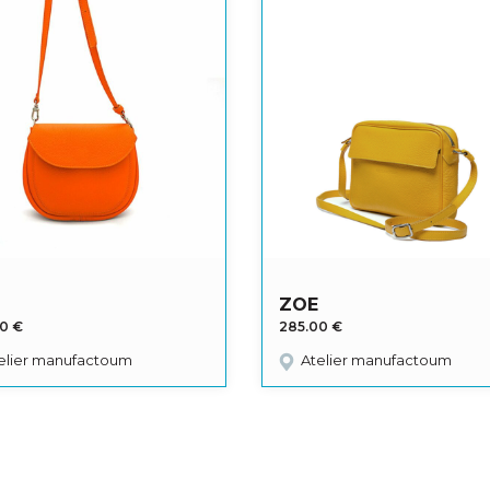
ZOE
00
€
285.00
€
elier manufactoum
Atelier manufactoum