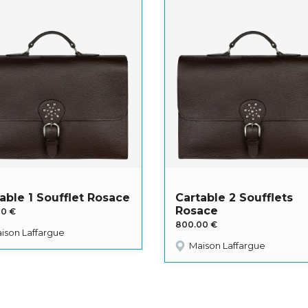
able 1 Soufflet Rosace
Cartable 2 Soufflets
Rosace
00
€
800.00
€
ison Laffargue
Maison Laffargue