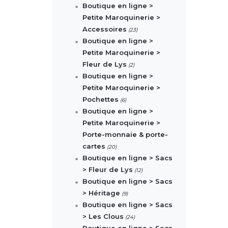
Boutique en ligne >
Petite Maroquinerie >
Accessoires
(23)
Boutique en ligne >
Petite Maroquinerie >
Fleur de Lys
(2)
Boutique en ligne >
Petite Maroquinerie >
Pochettes
(6)
Boutique en ligne >
Petite Maroquinerie >
Porte-monnaie & porte-
cartes
(20)
Boutique en ligne > Sacs
> Fleur de Lys
(12)
Boutique en ligne > Sacs
> Héritage
(9)
Boutique en ligne > Sacs
> Les Clous
(24)
Boutique en ligne > Sacs