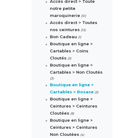
Accès direct > Toute
notre petite
maroquinerie
(51)
Accès direct > Toutes
nos ceintures
(13)
Bon Cadeau
(1)
Boutique en ligne >
Cartables > Coins
Cloutés
(3)
Boutique en ligne >
Cartables > Non Cloutés
(3)
Boutique en ligne >
Cartables > Rosace
(3)
Boutique en ligne >
Ceintures > Ceintures
Cloutées
(9)
Boutique en ligne >
Ceintures > Ceintures
Non Cloutées
(4)