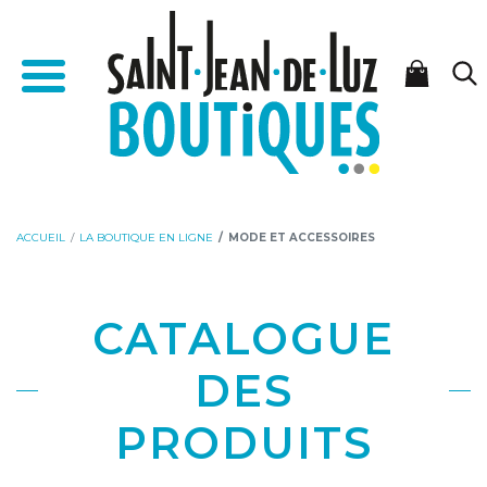
Aller
Aller
Accueil - Saint-Jean-de-Luz Boutiques
au
à
Menu
contenu
la
navigation
ACCUEIL
LA BOUTIQUE EN LIGNE
MODE ET ACCESSOIRES
CATALOGUE
DES
PRODUITS