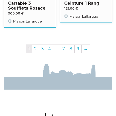
Cartable 3
Ceinture 1 Rang
Soufflets Rosace
155.00
€
900.00
€
Maison Laffargue
Maison Laffargue
1
2
3
4
…
7
8
9
→