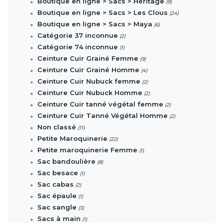
Boutique en ligne > Sacs > Héritage
(9)
Boutique en ligne > Sacs > Les Clous
(24)
Boutique en ligne > Sacs > Maya
(6)
Catégorie 37 inconnue
(2)
Catégorie 74 inconnue
(1)
Ceinture Cuir Grainé Femme
(9)
Ceinture Cuir Grainé Homme
(4)
Ceinture Cuir Nubuck femme
(2)
Ceinture Cuir Nubuck Homme
(2)
Ceinture Cuir tanné végétal femme
(2)
Ceinture Cuir Tanné Végétal Homme
(2)
Non classé
(11)
Petite Maroquinerie
(22)
Petite maroquinerie Femme
(1)
Sac bandoulière
(8)
Sac besace
(1)
Sac cabas
(2)
Sac épaule
(1)
Sac sangle
(3)
Sacs à main
(1)