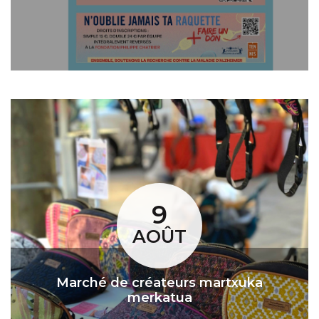
9
AOÛT
Marché de créateurs martxuka
merkatua