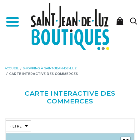
Aller
Aller
Accueil - Saint-Jean-de-Luz Boutiques
au
à
Menu
contenu
la
navigation
ACCUEIL
SHOPPING À SAINT-JEAN-DE-LUZ
CARTE INTERACTIVE DES COMMERCES
CARTE INTERACTIVE DES
COMMERCES
FILTRE