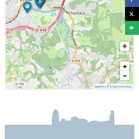
+
−
|
MapPress
© OpenStreetMap