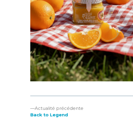
Navigation
Actualité
Actualité précédente
précédente
Back to Legend
de
:
l’article