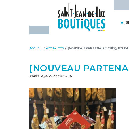
Aller
Aller
Accueil - Saint-Jean-de-Luz Bou
au
à
contenu
la
S
navigation
ACCUEIL
ACTUALITÉS
[NOUVEAU PARTENAIRE CHÈQUES CA
[NOUVEAU PARTENA
Publié le jeudi 28 mai 2026