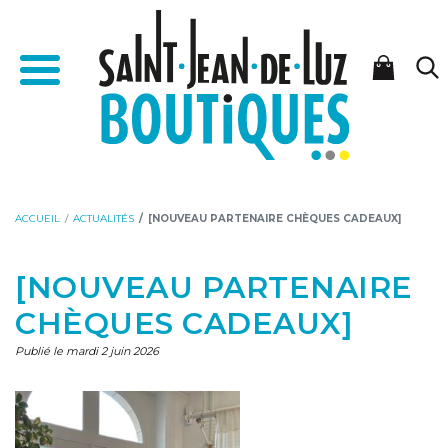
Aller
Aller
Accueil - Saint-Jean-de-Luz Boutiques
au
à
Menu
contenu
la
navigation
ACCUEIL
ACTUALITÉS
[NOUVEAU PARTENAIRE CHÈQUES CADEAUX]
[NOUVEAU PARTENAIRE
CHÈQUES CADEAUX]
Publié le mardi 2 juin 2026