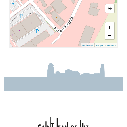
+
−
|
MapPress
© OpenStreetMap