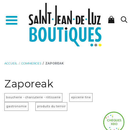
Aller
Aller
Accueil - Saint-Jean-de-Luz Boutiques
au
à
Menu
contenu
la
navigation
ACCUEIL
COMMERCES
ZAPOREAK
Zaporeak
boucherie - charcuterie - rôtisserie
epicerie fine
gastronomie
produits du terroir