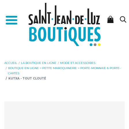
Aller
Aller
Accueil - Saint-Jean-de-Luz Boutiques
au
à
Menu
contenu
la
navigation
ACCUEIL
LA BOUTIQUE EN LIGNE
MODE ET ACCESSOIRES
BOUTIQUE EN LIGNE > PETITE MAROQUINERIE > PORTE-MONNAIE & PORTE-
CARTES
KUTXA - TOUT CLOUTÉ