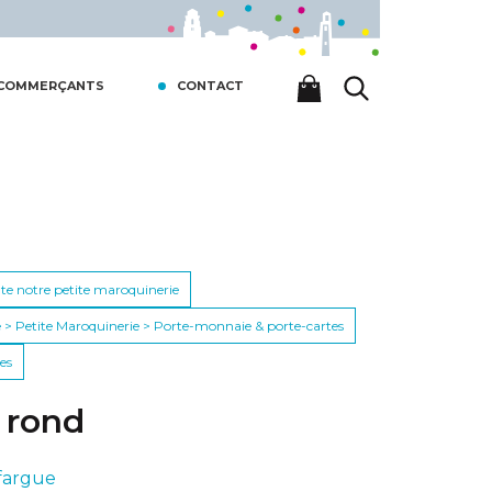
 COMMERÇANTS
CONTACT
ute notre petite maroquinerie
 > Petite Maroquinerie > Porte-monnaie & porte-cartes
es
 rond
fargue