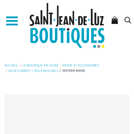
Aller
Aller
Accueil - Saint-Jean-de-Luz Boutiques
au
à
Menu
contenu
la
navigation
ACCUEIL
LA BOUTIQUE EN LIGNE
MODE ET ACCESSOIRES
ACCÈS DIRECT > TOUS NOS SACS
MOYEN MAYA