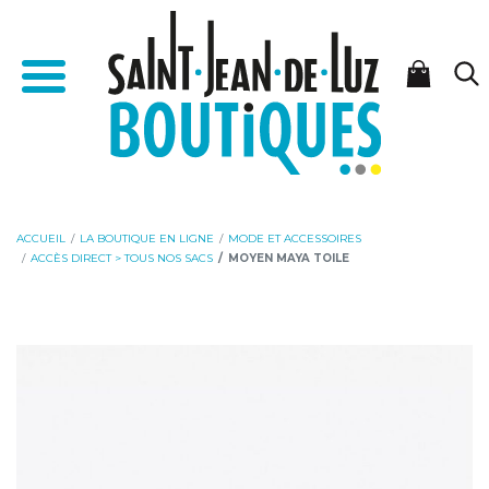
Aller
Aller
Accueil - Saint-Jean-de-Luz Boutiques
au
à
Menu
contenu
la
navigation
ACCUEIL
LA BOUTIQUE EN LIGNE
MODE ET ACCESSOIRES
ACCÈS DIRECT > TOUS NOS SACS
MOYEN MAYA TOILE