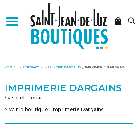
Aller
Aller
Accueil - Saint-Jean-de-Luz Boutiques
au
à
Menu
contenu
la
navigation
ACCUEIL
PORTRAITS
IMPRIMERIE DARGAINS
IMPRIMERIE DARGAINS
IMPRIMERIE DARGAINS
Sylvie et Florian
> Voir la boutique :
Imprimerie Dargains
Lecteur