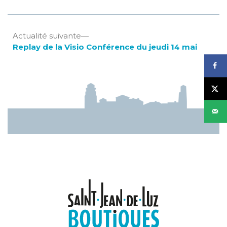
Navigation
Actualité
Actualité suivante
suivante
Replay de la Visio Conférence du jeudi 14 mai
de
:
l’article