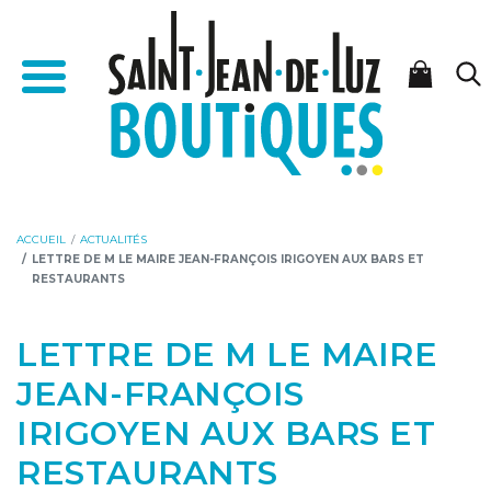
Aller
Aller
Accueil - Saint-Jean-de-Luz Boutiques
au
à
Menu
contenu
la
navigation
ACCUEIL
ACTUALITÉS
LETTRE DE M LE MAIRE JEAN-FRANÇOIS IRIGOYEN AUX BARS ET
RESTAURANTS
LETTRE DE M LE MAIRE
JEAN-FRANÇOIS
IRIGOYEN AUX BARS ET
RESTAURANTS