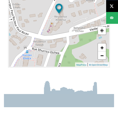
+
−
|
MapPress
© OpenStreetMap