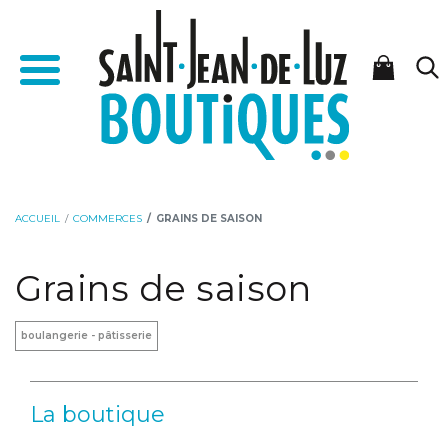
Aller
Aller
Accueil - Saint-Jean-de-Luz Boutiques
au
à
Menu
contenu
la
navigation
ACCUEIL
COMMERCES
GRAINS DE SAISON
Grains de saison
boulangerie - pâtisserie
La boutique