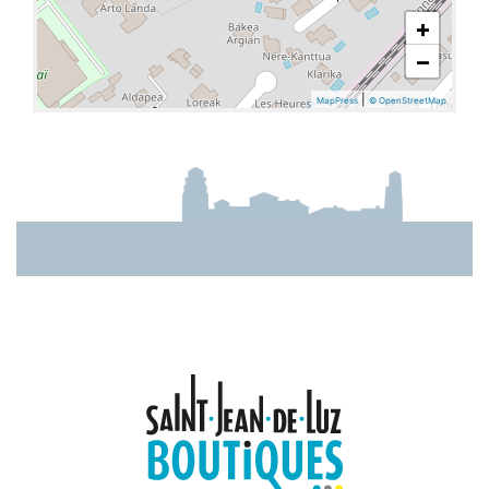
+
−
|
MapPress
© OpenStreetMap