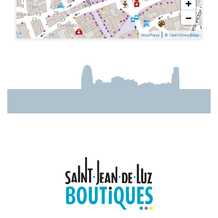
+
−
|
MapPress
© OpenStreetMap