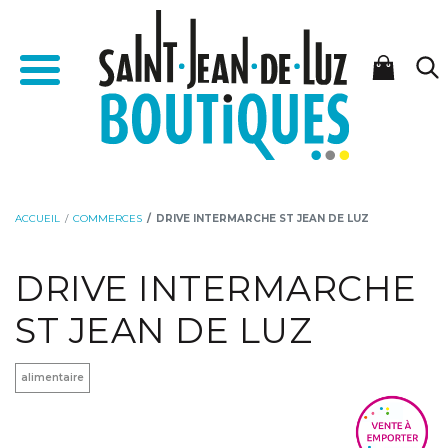
Aller
Aller
Accueil - Saint-Jean-de-Luz Boutiques
au
à
Menu
contenu
la
navigation
ACCUEIL
COMMERCES
DRIVE INTERMARCHE ST JEAN DE LUZ
DRIVE INTERMARCHE
ST JEAN DE LUZ
alimentaire