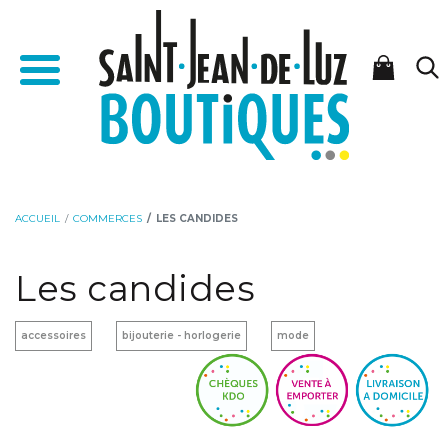
Aller
Aller
Accueil - Saint-Jean-de-Luz Boutiques
au
à
Menu
contenu
la
navigation
ACCUEIL
COMMERCES
LES CANDIDES
Les candides
accessoires
bijouterie - horlogerie
mode