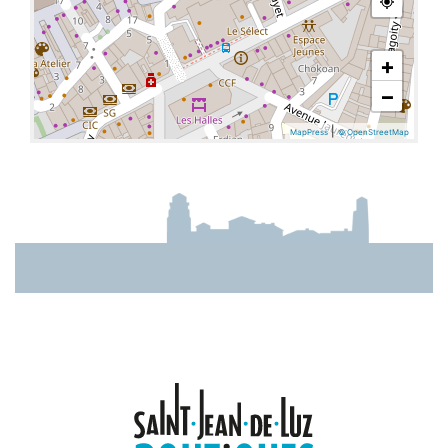
+
−
|
MapPress
© OpenStreetMap