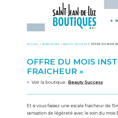
Aller
Aller
Accueil - Saint-Jean-de-Luz Bou
au
à
contenu
la
S
navigation
ACCUEIL
BONS PLANS
BEAUTY SUCCESS
OFFRE DU MOIS I
OFFRE DU MOIS INST
FRAICHEUR »
Voir la boutique :
Beauty Success
Et si vous faisiez une escale fraicheur de 
sensation de légèreté avec le soin du mois