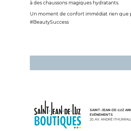
à des chaussons magiques hydratants.
Un moment de confort immédiat rien que po
#BeautySuccess
SAINT-JEAN-DE-LUZ A
EVÉNEMENTS
20, AV. ANDRÉ ITHURRAL