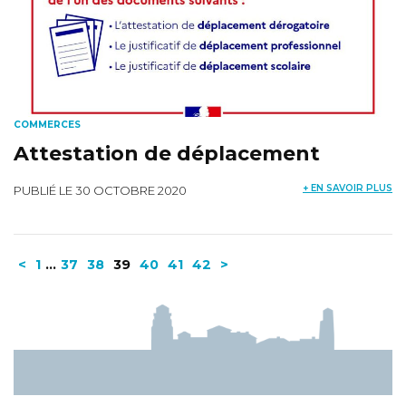
COMMERCES
Attestation de déplacement
+ EN SAVOIR PLUS
PUBLIÉ LE 30 OCTOBRE 2020
Navigation
<
1
…
37
38
39
40
41
42
>
des
articles